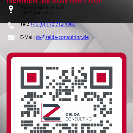
An der RaumFabrik 29
76227 Karlsruhe
Tel.:
+49 (0) 172 712 4969
E-Mail:
dv@zelda-consulting.de