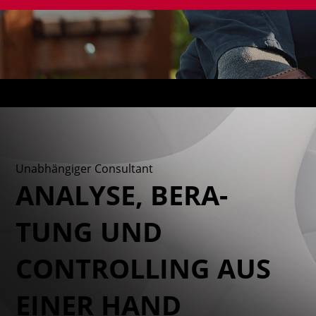
Unabhängiger Consultant
ANALYSE, BE­RA­
TUNG UND
CONTROL­LING AUS
EINER HAND