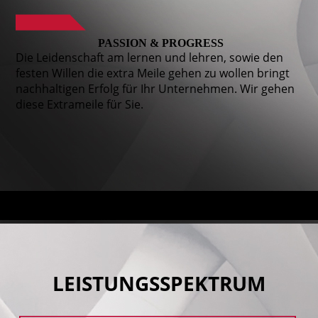
PASSION & PROGRESS
Die Leidenschaft am lernen und lehren, sowie den
festen Willen die extra Meile gehen zu wollen bringt
nachhaltigen Erfolg für Ihr Unternehmen. Wir gehen
diese Extrameile für Sie.
LEISTUNGS­SPEKTRUM